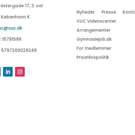
estergade 17, 3. sal
Nyheder
Presse
Konta
1 København K
VUC Videnscenter
uc@vuc.dk
Arrangementer
: 15781599
Gymnasiejob.dk
For medlemmer
: 5797200029249
Privatlivspolitik