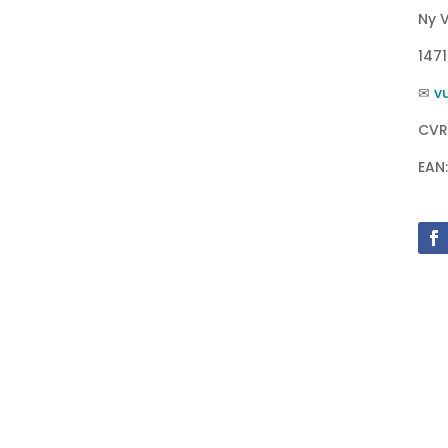
Ny V
147
✉
v
CVR
EAN