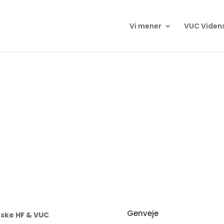
Vi mener
VUC Viden
Genveje
ske HF & VUC