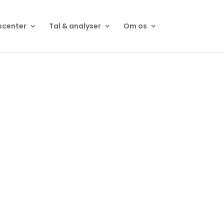
scenter
Tal & analyser
Om os