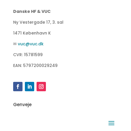
Danske HF & VUC
Ny Vestergade 17, 3. sal
1471 København K
✉
vuc@vuc.dk
CVR: 15781599
EAN: 5797200029249
Genveje