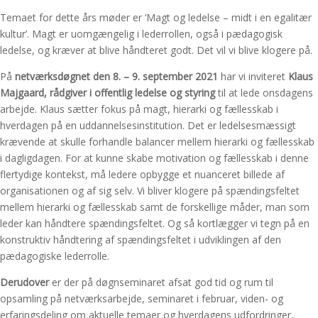
Temaet for dette års møder er ’Magt og ledelse – midt i en egalitær
kultur’. Magt er uomgængelig i lederrollen, også i pædagogisk
ledelse, og kræver at blive håndteret godt. Det vil vi blive klogere på.
På
netværksdøgnet
den 8. – 9. september 2021
har vi inviteret
Klaus
Majgaard, rådgiver i offentlig ledelse og styring
til at lede onsdagens
arbejde. Klaus sætter fokus på magt, hierarki og fællesskab i
hverdagen på en uddannelsesinstitution. Det er ledelsesmæssigt
krævende at skulle forhandle balancer mellem hierarki og fællesskab
i dagligdagen. For at kunne skabe motivation og fællesskab i denne
flertydige kontekst, må ledere opbygge et nuanceret billede af
organisationen og af sig selv. Vi bliver klogere på spændingsfeltet
mellem hierarki og fællesskab samt de forskellige måder, man som
leder kan håndtere spændingsfeltet. Og så kortlægger vi tegn på en
konstruktiv håndtering af spændingsfeltet i udviklingen af den
pædagogiske lederrolle.
Derudover
er der på døgnseminaret afsat god tid og rum til
opsamling på netværksarbejde, seminaret i februar, viden- og
erfaringsdeling om aktuelle temaer og hverdagens udfordringer,