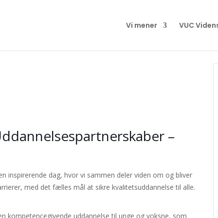
Vi mener
VUC Viden
dannelsespartnerskaber –
en inspirerende dag, hvor vi sammen deler viden om og bliver
ierer, med det fælles mål at sikre kvalitetsuddannelse til alle.
men kompetencegivende uddannelse til unge og voksne, som