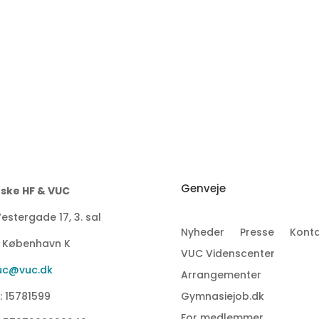
Genveje
ske HF & VUC
estergade 17, 3. sal
Nyheder
Presse
Konta
1 København K
VUC Videnscenter
uc@vuc.dk
Arrangementer
: 15781599
Gymnasiejob.dk
For medlemmer