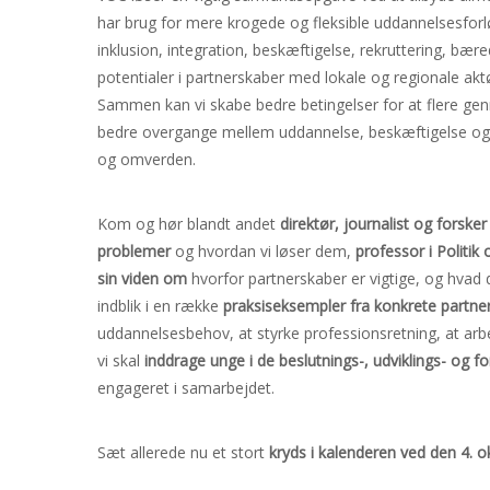
har brug for mere krogede og fleksible uddannelsesforl
inklusion, integration, beskæftigelse, rekruttering, bær
potentialer i partnerskaber med lokale og regionale aktø
Sammen kan vi skabe bedre betingelser for at flere ge
bedre overgange mellem uddannelse, beskæftigelse og 
og omverden.
Kom og hør blandt andet
direktør, journalist og forske
problemer
og hvordan vi løser dem,
professor i Politik 
sin viden om
hvorfor partnerskaber er vigtige, og hvad
indblik i en række
praksiseksempler fra konkrete partne
uddannelsesbehov, at styrke professionsretning, at arb
vi skal
inddrage unge i de beslutnings-, udviklings- og 
engageret i samarbejdet.
Sæt allerede nu et stort
kryds i kalenderen ved den 4. 