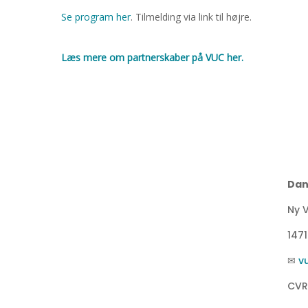
Se program her
. Tilmelding via link til højre.
Læs mere om partnerskaber på VUC her.
Dan
Ny V
147
✉
v
CVR