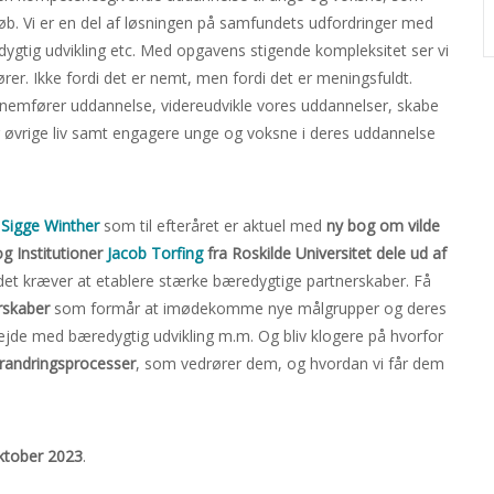
øb. Vi er en del af løsningen på samfundets udfordringer med
edygtig udvikling etc. Med opgavens stigende kompleksitet ser vi
rer. Ikke fordi det er nemt, men fordi det er meningsfuldt.
nnemfører uddannelse, videreudvikle vores uddannelser, skabe
øvrige liv samt engagere unge og voksne i deres uddannelse
r
Sigge Winther
som til efteråret er aktuel med
ny bog om vilde
og Institutioner
Jacob Torfing
fra Roskilde Universitet dele ud af
 det kræver at etablere stærke bæredygtige partnerskaber. Få
rskaber
som formår at imødekomme nye målgrupper og deres
ejde med bæredygtig udvikling m.m. Og bliv klogere på hvorfor
forandringsprocesser
, som vedrører dem, og hvordan vi får dem
oktober 2023
.