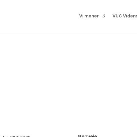
Vi mener
VUC Viden
Genveje