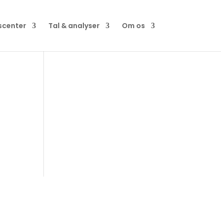
scenter
Tal & analyser
Om os