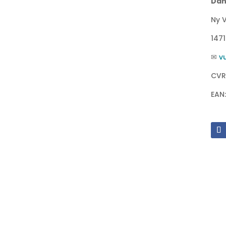
Dan
Ny V
147
✉
v
CVR
EAN