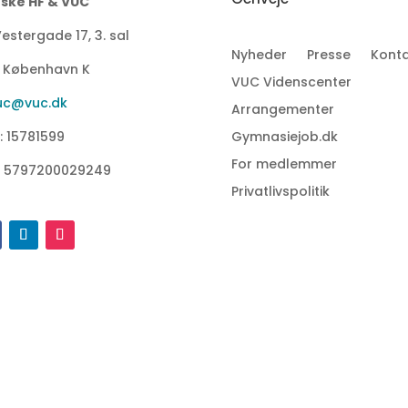
ske HF & VUC
estergade 17, 3. sal
Nyheder
Presse
Konta
1 København K
VUC Videnscenter
uc@vuc.dk
Arrangementer
: 15781599
Gymnasiejob.dk
For medlemmer
: 5797200029249
Privatlivspolitik