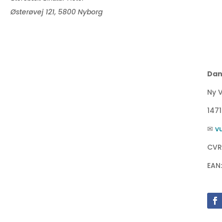
Østerøvej 121, 5800 Nyborg
Dan
Ny V
147
✉
v
CVR
EAN