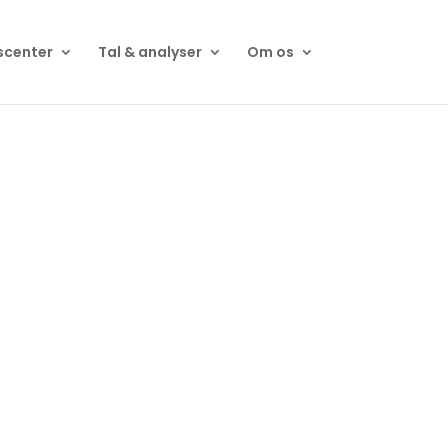
scenter
Tal & analyser
Om os