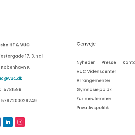
Genveje
ske HF & VUC
estergade 17, 3. sal
Nyheder
Presse
Konta
1 København K
VUC Videnscenter
uc@vuc.dk
Arrangementer
: 15781599
Gymnasiejob.dk
For medlemmer
: 5797200029249
Privatlivspolitik