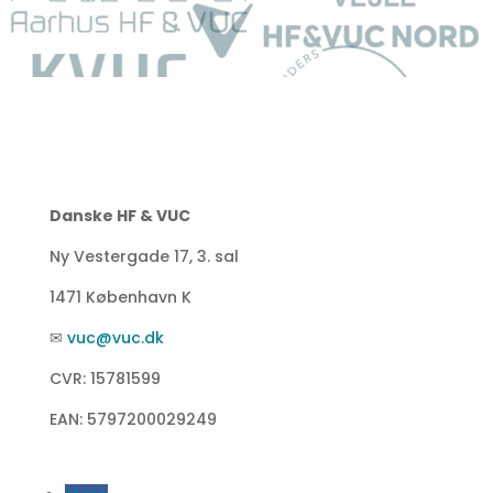
Danske HF & VUC
Ny Vestergade 17, 3. sal
1471 København K
✉
vuc@vuc.dk
CVR: 15781599
EAN: 5797200029249