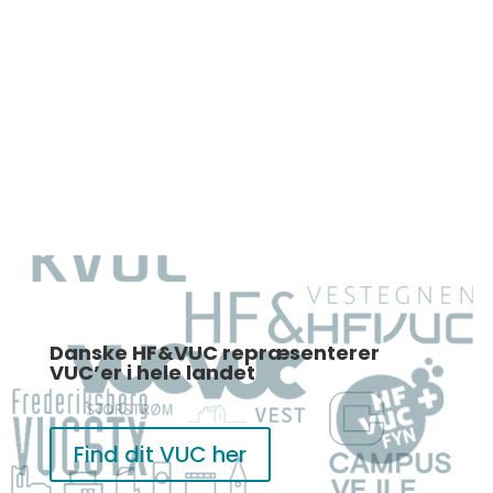
Danske HF&VUC repræsenterer
VUC’er i hele landet
Find dit VUC her