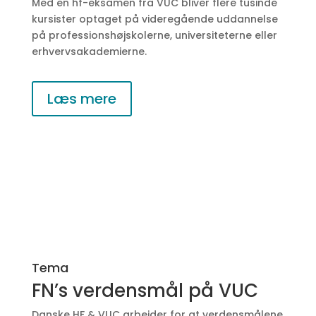
Med en hf-eksamen fra VUC bliver flere tusinde
kursister optaget på videregående uddannelse
på professionshøjskolerne, universiteterne eller
erhvervsakademierne.
Læs mere
Tema
FN’s verdensmål på VUC
Danske HF & VUC arbejder for at verdensmålene