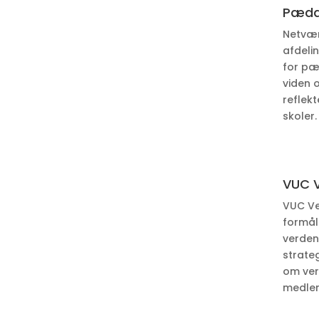
Pæda
Netvær
afdeli
for pæ
viden o
reflek
skoler.
VUC 
VUC Ve
formål
verdens
strate
om ver
medle