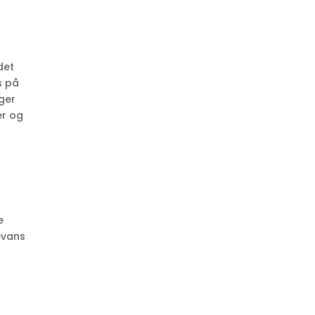
det
s på
ger
er og
e
evans