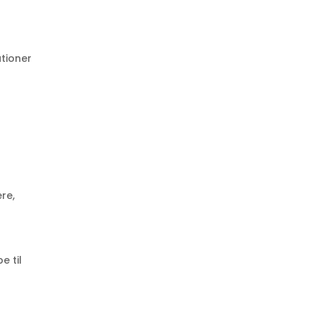
ationer
re,
 til