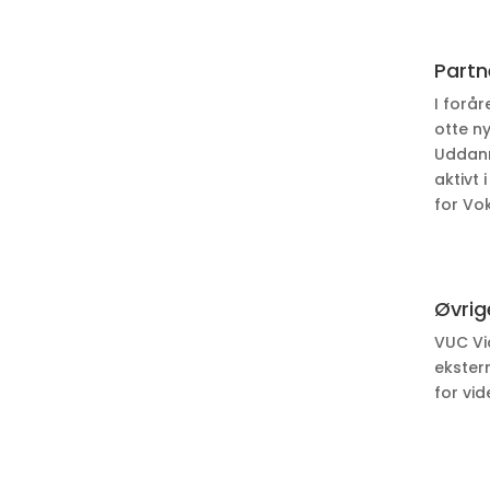
Partn
I forå
otte n
Uddann
aktivt
for Vo
Øvrig
VUC Vi
ekster
for vi