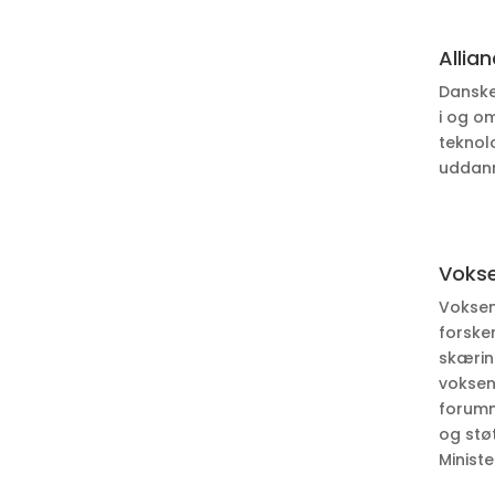
Allia
Danske
i og o
teknol
uddann
Voks
Voksen
forske
skærin
voksen
forumm
og stø
Ministe