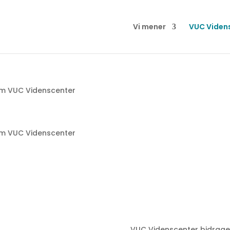
Vi mener
VUC Viden
m VUC Videnscenter
m VUC Videnscenter
VUC Videnscenter bidrager 