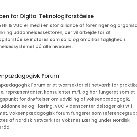
ncen for Digital Teknologiforståelse
 HF & VUC er med i en stor alliance af foreninger og organis
mkring uddannelsessektoren, der vil arbejde for at
ogiforståelse indføres som solid og ambitiøs faglighed i
elsessystemet på alle niveauer.
enpædagogisk Forum
pædagogisk Forum er et tværsektorielt netværk for praktike
re, repræsentanter, konsulenter m.fl. og har fungeret som et
gspunkt for drøftelser om udvikling af voksenpædagogik,
uddannelse og -læring. VUC Videnscenter deltager aktivt i
et. Voksenpædagogisk forum fungerer som referencegruppe
ttes af Nordisk Netværk for Voksnes Læring under Nordisk
rråd.