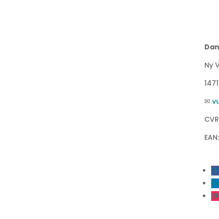
Dan
Ny V
147
✉
v
CVR
EAN
F
Fø
F