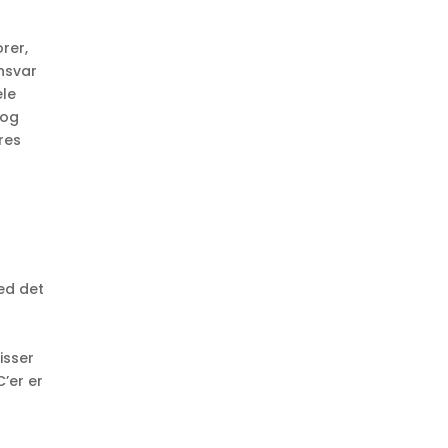
rer,
nsvar
ele
 og
res
ed det
isser
’er er