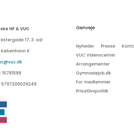
Genveje
ske HF & VUC
estergade 17, 3. sal
Nyheder
Presse
Konta
1 København K
VUC Videnscenter
uc@vuc.dk
Arrangementer
: 15781599
Gymnasiejob.dk
For medlemmer
: 5797200029249
Privatlivspolitik
ølg
lg
ølg