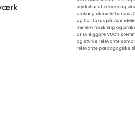
tværk
styrkelse af interne og e
omkring aktuelle temaer. D
og har fokus på videndeli
mellem forskning og praksi
at synliggøre VUC’s stemm
og styrke relevante samar
relevante pædagogiske tilt