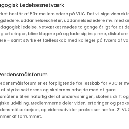
gogisk Ledelsesnetværk
ket består af 50+ mellemledere på VUC. Det vil sige vicerekto
ngsledere, uddannelseschefer, uddannelsesledere mv. med a
dagogisk ledelse. Netværket mødes to gange årligt for at d
g erfaringer, blive klogere på og lade sig inspirere, diskutere
tere – samt styrke et fællesskab med kolleger på tværs af vo
Verdensmålsforum
rdensmålsforum er et forpligtende fællesskab for VUC'er m
 at styrke sektorens og skolernes arbejde med at gøre
målene til en naturlig del af undervisningen, skolens drift og
giske udvikling. Medlemmerne deler viden, erfaringer og praks
densmålsarbejdet, og videreudvikler praksisser herfor. 21 VUC
mmer af forrummet.