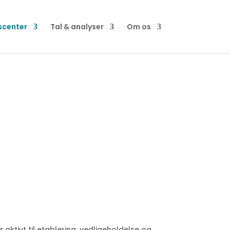
scenter
Tal & analyser
Om os
aktivt til etablering, vedligeholdelse og