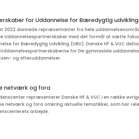
erskaber for Uddannelse for Bæredygtig udvikling
ret 2022 dannede repræsentanter fra hele uddannelsesområ
ye Uddannelsespartnerskaber med det formål at sætte foku
else for Bæredygtig Udvikling (UBU). Danske HF & VUC delta
 i Uddannelsespartnerskaberne for De gymnasiale uddannels
ksen- og efteruddannelser.
e netværk og fora
denscenter repræsenterer Danske HF & VUC i en række øvrig
ne netværk og fora omkring aktuelle tematikker, som har rel
denscenterets arbejde.