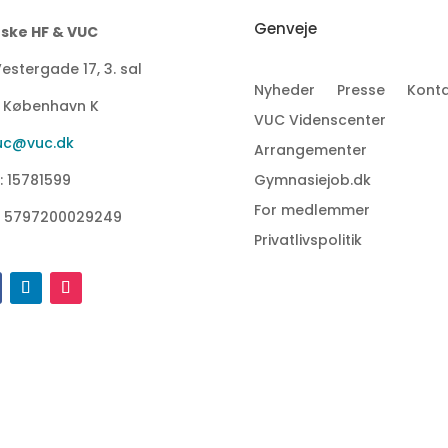
Genveje
ske HF & VUC
estergade 17, 3. sal
Nyheder
Presse
Konta
1 København K
VUC Videnscenter
uc@vuc.dk
Arrangementer
: 15781599
Gymnasiejob.dk
For medlemmer
: 5797200029249
Privatlivspolitik