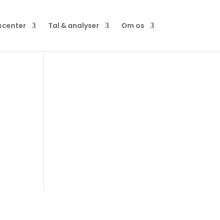
scenter
Tal & analyser
Om os