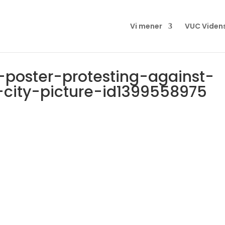
Vi mener
VUC Viden
oster-protesting-against-
city-picture-id1399558975