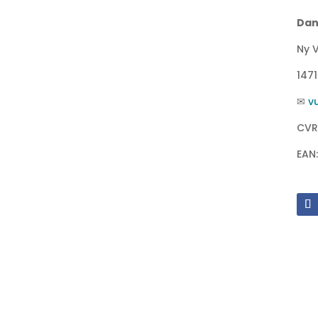
Dan
Ny V
147
✉
v
CVR
EAN