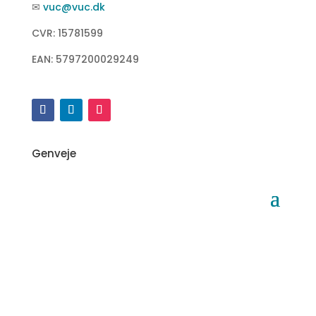
✉
vuc@vuc.dk
CVR: 15781599
EAN: 5797200029249
Genveje