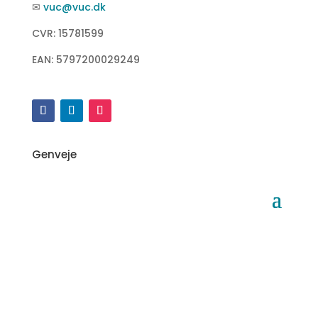
✉
vuc@vuc.dk
CVR: 15781599
EAN: 5797200029249
Genveje