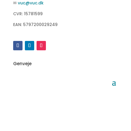
✉
vuc@vuc.dk
CVR: 15781599
EAN: 5797200029249
Genveje