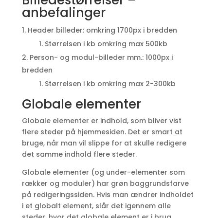
Billedestørrelser –
anbefalinger
Header billeder: omkring 1700px i bredden
Størrelsen i kb omkring max 500kb
Person- og modul-billeder mm.: 1000px i
bredden
Størrelsen i kb omkring max 2-300kb
Globale elementer
Globale elementer er indhold, som bliver vist
flere steder på hjemmesiden. Det er smart at
bruge, når man vil slippe for at skulle redigere
det samme indhold flere steder.
Globale elementer (og under-elementer som
rækker og moduler) har grøn baggrundsfarve
på redigeringssiden. Hvis man ændrer indholdet
i et globalt element, slår det igennem alle
steder, hvor det globale element er i brug.