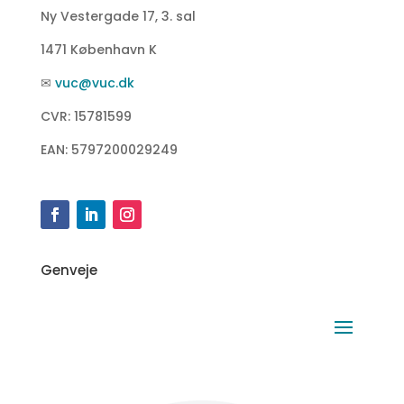
Ny Vestergade 17, 3. sal
1471 København K
✉
vuc@vuc.dk
CVR: 15781599
EAN: 5797200029249
Genveje