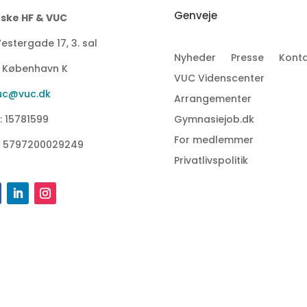
Genveje
ske HF & VUC
estergade 17, 3. sal
Nyheder
Presse
Konta
1 København K
VUC Videnscenter
uc@vuc.dk
Arrangementer
: 15781599
Gymnasiejob.dk
For medlemmer
: 5797200029249
Privatlivspolitik