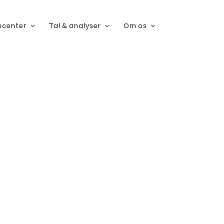
scenter
Tal & analyser
Om os