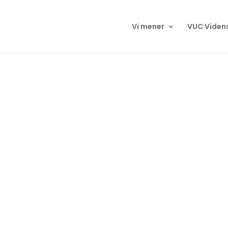
Vi mener
VUC Viden