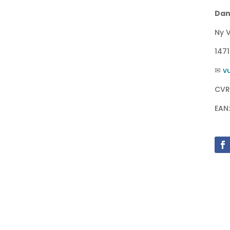
Dan
Ny V
147
✉
v
CVR
EAN