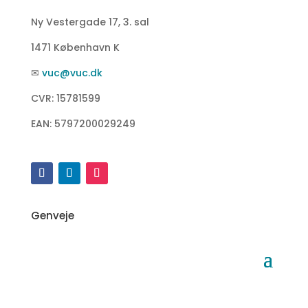
Ny Vestergade 17, 3. sal
1471 København K
✉
vuc@vuc.dk
CVR: 15781599
EAN: 5797200029249
Genveje