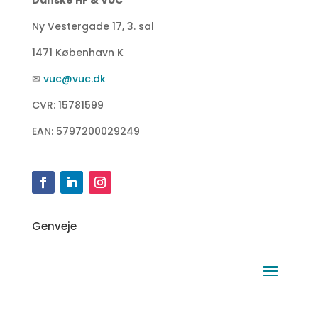
Ny Vestergade 17, 3. sal
1471 København K
✉
vuc@vuc.dk
CVR: 15781599
EAN: 5797200029249
Genveje