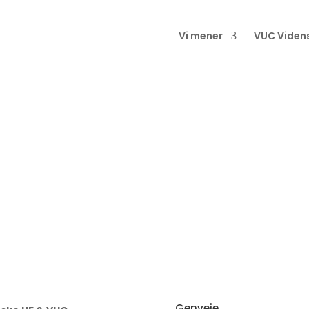
Vi mener
VUC Viden
Genveje