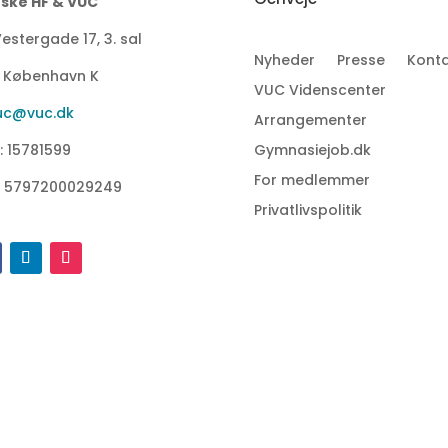
ske HF & VUC
estergade 17, 3. sal
Nyheder
Presse
Konta
1 København K
VUC Videnscenter
uc@vuc.dk
Arrangementer
: 15781599
Gymnasiejob.dk
For medlemmer
: 5797200029249
Privatlivspolitik