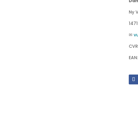
Dan
Ny V
147
✉
v
CVR
EAN