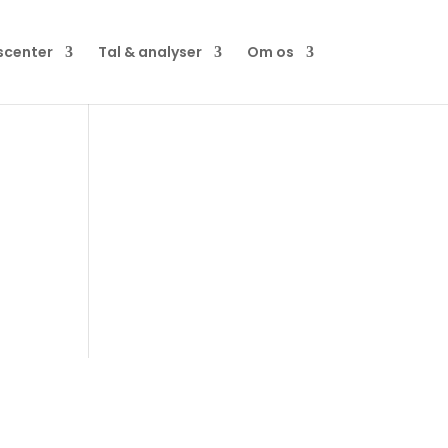
scenter
Tal & analyser
Om os