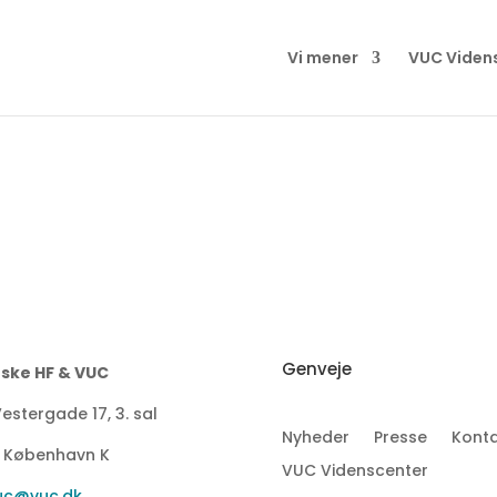
Vi mener
VUC Viden
Genveje
ske HF & VUC
estergade 17, 3. sal
Nyheder
Presse
Konta
1 København K
VUC Videnscenter
uc@vuc.dk