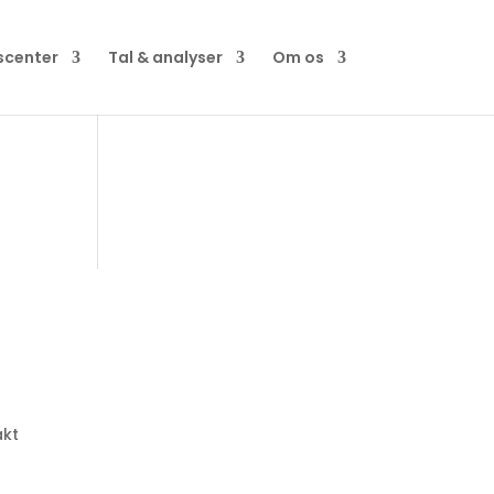
scenter
Tal & analyser
Om os
kt