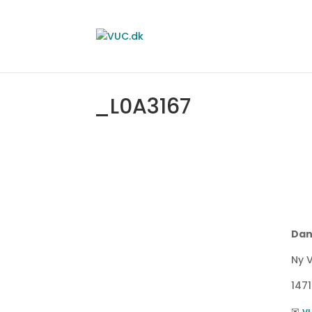
_L0A3167
Dan
Ny V
147
✉
v