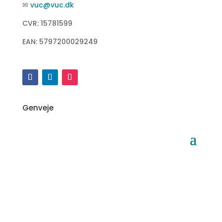
✉
vuc@vuc.dk
CVR: 15781599
EAN: 5797200029249
Genveje