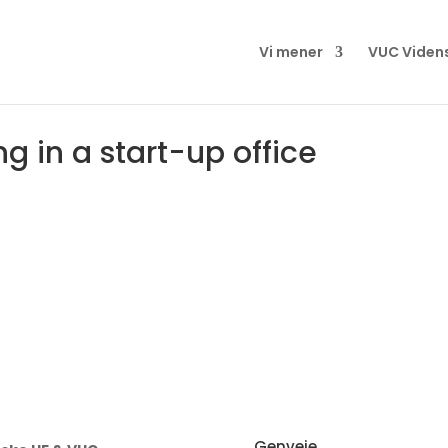
Vi mener
VUC Viden
g in a start-up office
Genveje