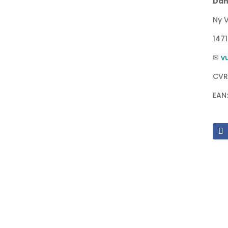
Dan
Ny V
147
✉
v
CVR
EAN