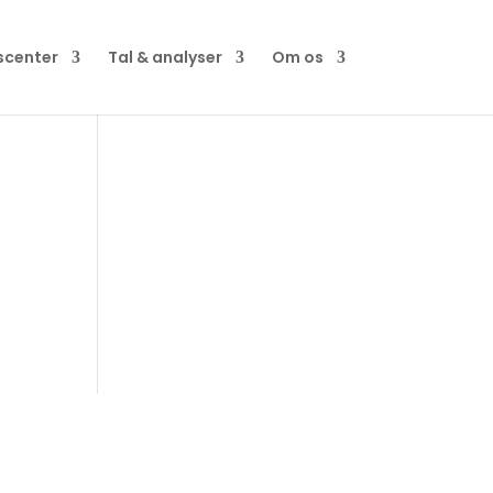
scenter
Tal & analyser
Om os