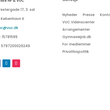
ske HF & VUC
estergade 17, 3. sal
Nyheder
Presse
Konta
1 København K
VUC Videnscenter
uc@vuc.dk
Arrangementer
: 15781599
Gymnasiejob.dk
For medlemmer
: 5797200029249
Privatlivspolitik