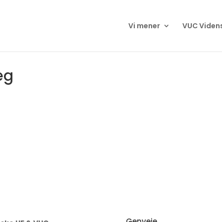
Vi mener
VUC Viden
æg
Genveje