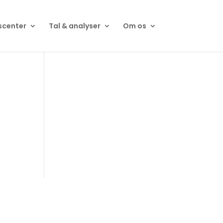
scenter
Tal & analyser
Om os