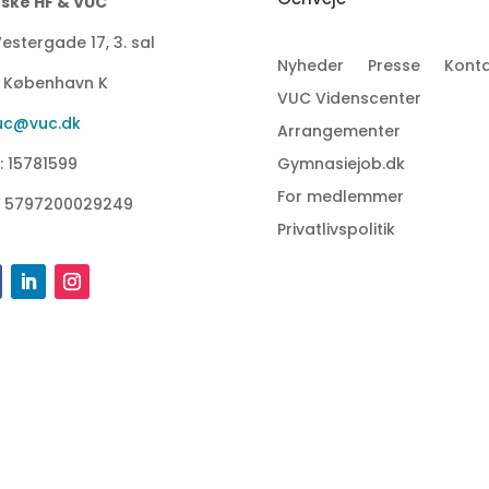
ske HF & VUC
estergade 17, 3. sal
Nyheder
Presse
Konta
1 København K
VUC Videnscenter
uc@vuc.dk
Arrangementer
: 15781599
Gymnasiejob.dk
For medlemmer
: 5797200029249
Privatlivspolitik