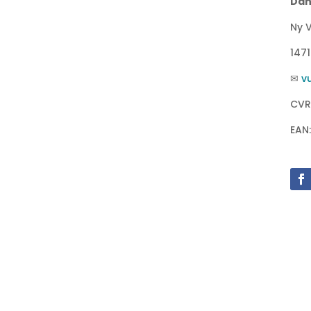
Dan
Ny V
147
✉
v
CVR
EAN