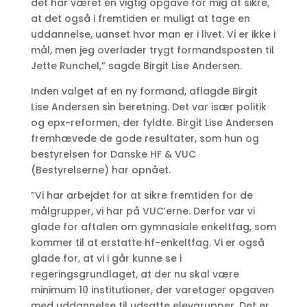
det har været en vigtig opgave for mig at sikre,
at det også i fremtiden er muligt at tage en
uddannelse, uanset hvor man er i livet. Vi er ikke i
mål, men jeg overlader trygt formandsposten til
Jette Runchel,” sagde Birgit Lise Andersen.
Inden valget af en ny formand, aflagde Birgit
Lise Andersen sin beretning. Det var især politik
og epx-reformen, der fyldte. Birgit Lise Andersen
fremhævede de gode resultater, som hun og
bestyrelsen for Danske HF & VUC
(Bestyrelserne) har opnået.
”Vi har arbejdet for at sikre fremtiden for de
målgrupper, vi har på VUC’erne. Derfor var vi
glade for aftalen om gymnasiale enkeltfag, som
kommer til at erstatte hf-enkeltfag. Vi er også
glade for, at vi i går kunne se i
regeringsgrundlaget, at der nu skal være
minimum 10 institutioner, der varetager opgaven
med uddannelse til udsatte elevgrupper. Det er