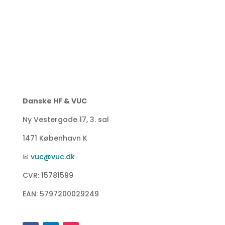
Danske HF & VUC
Ny Vestergade 17, 3. sal
1471 København K
✉
vuc@vuc.dk
CVR: 15781599
EAN: 5797200029249