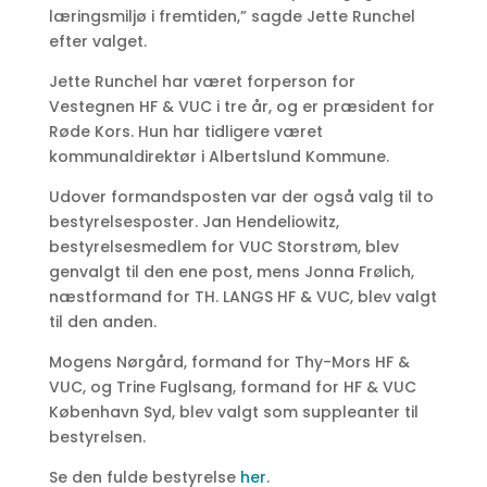
læringsmiljø i fremtiden,” sagde Jette Runchel
efter valget.
Jette Runchel har været forperson for
Vestegnen HF & VUC i tre år, og er præsident for
Røde Kors. Hun har tidligere været
kommunaldirektør i Albertslund Kommune.
Udover formandsposten var der også valg til to
bestyrelsesposter. Jan Hendeliowitz,
bestyrelsesmedlem for VUC Storstrøm, blev
genvalgt til den ene post, mens Jonna Frølich,
næstformand for TH. LANGS HF & VUC, blev valgt
til den anden.
Mogens Nørgård, formand for Thy-Mors HF &
VUC, og Trine Fuglsang, formand for HF & VUC
København Syd, blev valgt som suppleanter til
bestyrelsen.
Se den fulde bestyrelse
her
.