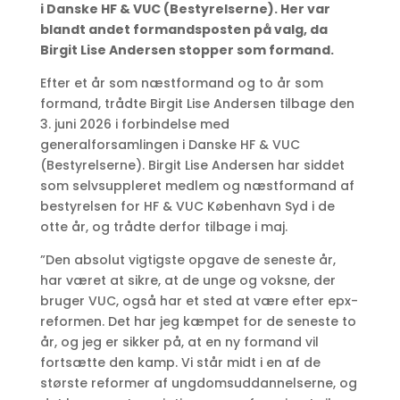
i Danske HF & VUC (Bestyrelserne). Her var
blandt andet formandsposten på valg, da
Birgit Lise Andersen stopper som formand.
Efter et år som næstformand og to år som
formand, trådte Birgit Lise Andersen tilbage den
3. juni 2026 i forbindelse med
generalforsamlingen i Danske HF & VUC
(Bestyrelserne). Birgit Lise Andersen har siddet
som selvsuppleret medlem og næstformand af
bestyrelsen for HF & VUC København Syd i de
otte år, og trådte derfor tilbage i maj.
”Den absolut vigtigste opgave de seneste år,
har været at sikre, at de unge og voksne, der
bruger VUC, også har et sted at være efter epx-
reformen. Det har jeg kæmpet for de seneste to
år, og jeg er sikker på, at en ny formand vil
fortsætte den kamp. Vi står midt i en af de
største reformer af ungdomsuddannelserne, og