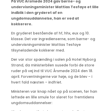
På VUC Årsmøde 2024 gav børne- og
undervisningsminister Mattias Tesfaye et lille
indblik i den gryderet af en
ungdomsuddannelse, han er ved at
kokkerere.
En gryderet bestående af hf, hhx, eux og 10.
klasse. Det var ingredienserne, som børne- og
undervisningsminister Mattias Tesfaye
tilsyneladende kokkerer med.
Der var stor spænding i salen på Hotel Nyborg
Strand, da ministerbilen susede forbi de store
ruder på vej ind til VUC Årsmøde 2024 den 18.
april. Forventningerne var høje, og de blev – i
hvert fald næsten – indfriet.
Ministeren var knap nået op på scenen, før han
løftede en lille smule for sløret for fremtidens
ungdomsuddannelser: