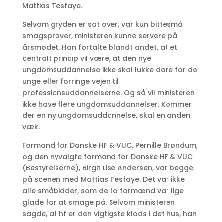
Mattias Tesfaye.
Selvom gryden er sat over, var kun bittesmå
smagsprøver, ministeren kunne servere på
årsmødet. Han fortalte blandt andet, at et
centralt princip vil være, at den nye
ungdomsuddannelse ikke skal lukke døre for de
unge eller forringe vejen til
professionsuddannelserne. Og så vil ministeren
ikke have flere ungdomsuddannelser. Kommer
der en ny ungdomsuddannelse, skal en anden
væk.
Formand for Danske HF & VUC, Pernille Brøndum,
og den nyvalgte formand for Danske HF & VUC
(Bestyrelserne), Birgit Lise Andersen, var begge
på scenen med Mattias Tesfaye. Det var ikke
alle småbidder, som de to formænd var lige
glade for at smage på. Selvom ministeren
sagde, at hf er den vigtigste klods i det hus, han