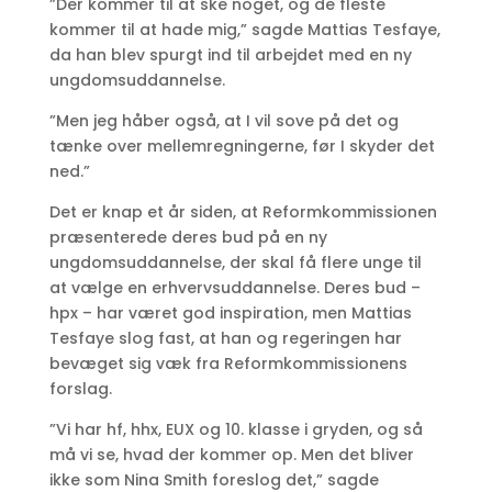
”Der kommer til at ske noget, og de fleste
kommer til at hade mig,” sagde Mattias Tesfaye,
da han blev spurgt ind til arbejdet med en ny
ungdomsuddannelse.
”Men jeg håber også, at I vil sove på det og
tænke over mellemregningerne, før I skyder det
ned.”
Det er knap et år siden, at Reformkommissionen
præsenterede deres bud på en ny
ungdomsuddannelse, der skal få flere unge til
at vælge en erhvervsuddannelse. Deres bud –
hpx – har været god inspiration, men Mattias
Tesfaye slog fast, at han og regeringen har
bevæget sig væk fra Reformkommissionens
forslag.
”Vi har hf, hhx, EUX og 10. klasse i gryden, og så
må vi se, hvad der kommer op. Men det bliver
ikke som Nina Smith foreslog det,” sagde