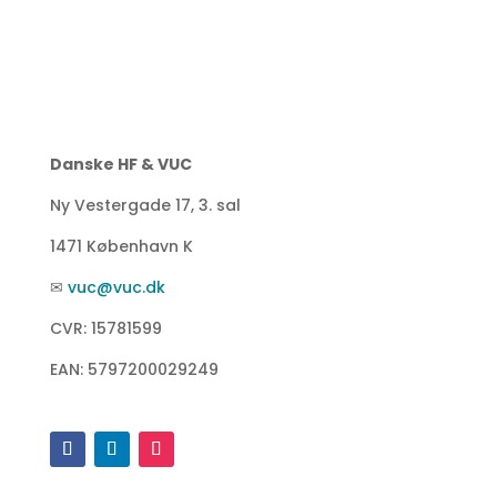
Danske HF & VUC
Ny Vestergade 17, 3. sal
1471 København K
✉
vuc@vuc.dk
CVR: 15781599
EAN: 5797200029249