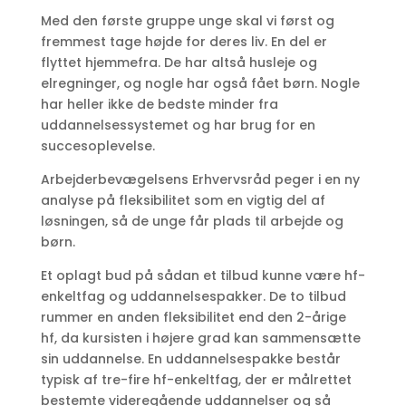
Med den første gruppe unge skal vi først og
fremmest tage højde for deres liv. En del er
flyttet hjemmefra. De har altså husleje og
elregninger, og nogle har også fået børn. Nogle
har heller ikke de bedste minder fra
uddannelsessystemet og har brug for en
succesoplevelse.
Arbejderbevægelsens Erhvervsråd peger i en ny
analyse på fleksibilitet som en vigtig del af
løsningen, så de unge får plads til arbejde og
børn.
Et oplagt bud på sådan et tilbud kunne være hf-
enkeltfag og uddannelsespakker. De to tilbud
rummer en anden fleksibilitet end den 2-årige
hf, da kursisten i højere grad kan sammensætte
sin uddannelse. En uddannelsespakke består
typisk af tre-fire hf-enkeltfag, der er målrettet
bestemte videregående uddannelser og så