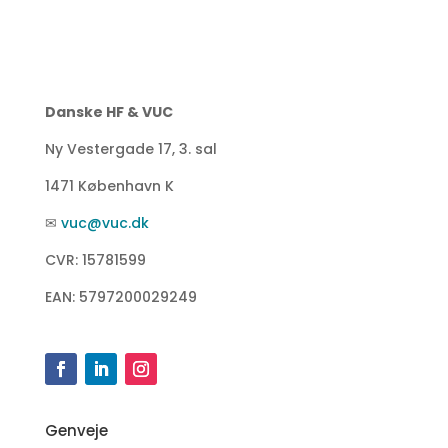
Danske HF & VUC
Ny Vestergade 17, 3. sal
1471 København K
✉
vuc@vuc.dk
CVR: 15781599
EAN: 5797200029249
Genveje