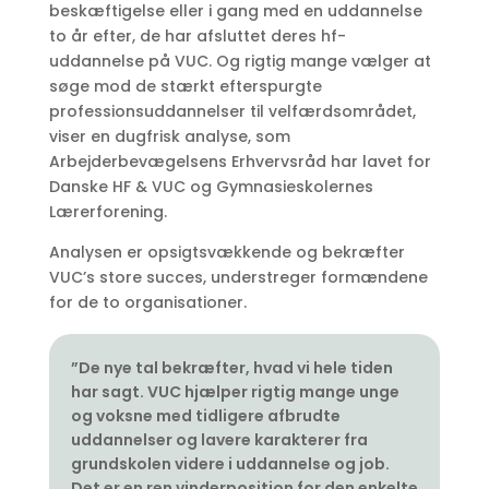
beskæftigelse eller i gang med en uddannelse
to år efter, de har afsluttet deres hf-
uddannelse på VUC. Og rigtig mange vælger at
søge mod de stærkt efterspurgte
professionsuddannelser til velfærdsområdet,
viser en dugfrisk analyse, som
Arbejderbevægelsens Erhvervsråd har lavet for
Danske HF & VUC og Gymnasieskolernes
Lærerforening.
Analysen er opsigtsvækkende og bekræfter
VUC’s store succes, understreger formændene
for de to organisationer.
”De nye tal bekræfter, hvad vi hele tiden
har sagt. VUC hjælper rigtig mange unge
og voksne med tidligere afbrudte
uddannelser og lavere karakterer fra
grundskolen videre i uddannelse og job.
Det er en ren vinderposition for den enkelte