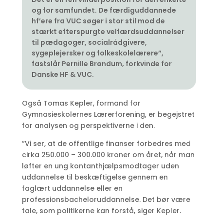
og for samfundet. De færdiguddannede
hf’ere fra VUC søger i stor stil mod de
stærkt efterspurgte velfærdsuddannelser
til pædagoger, socialrådgivere,
sygeplejersker og folkeskolelærere”,
fastslår Pernille Brøndum, forkvinde for
Danske HF & VUC.
Også Tomas Kepler, formand for
Gymnasieskolernes Lærerforening, er begejstret
for analysen og perspektiverne i den.
”Vi ser, at de offentlige finanser forbedres med
cirka 250.000 – 300.000 kroner om året, når man
løfter en ung kontanthjælpsmodtager uden
uddannelse til beskæftigelse gennem en
faglært uddannelse eller en
professionsbacheloruddannelse. Det bør være
tale, som politikerne kan forstå, siger Kepler.