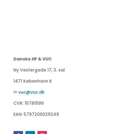
Danske HF & VUC
Ny Vestergade 17, 3. sal
1471 København K
✉
vuc@vuc.dk
CVR: 15781599
EAN: 5797200029249