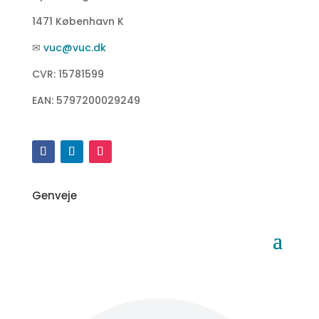
1471 København K
✉
vuc@vuc.dk
CVR: 15781599
EAN: 5797200029249
Genveje