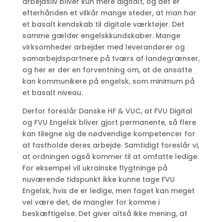
arbejdsliv bliver kun mere digitalt, og det er
efterhånden et vilkår mange steder, at man har
et basalt kendskab til digitale værktøjer. Det
samme gælder engelskkundskaber. Mange
virksomheder arbejder med leverandører og
samarbejdspartnere på tværs af landegrænser,
og her er der en forventning om, at de ansatte
kan kommunikere på engelsk, som minimum på
et basalt niveau.
Derfor foreslår Danske HF & VUC, at FVU Digital
og FVU Engelsk bliver gjort permanente, så flere
kan tilegne sig de nødvendige kompetencer for
at fastholde deres arbejde. Samtidigt foreslår vi,
at ordningen også kommer til at omfatte ledige.
For eksempel vil ukrainske flygtninge på
nuværende tidspunkt ikke kunne tage FVU
Engelsk, hvis de er ledige, men faget kan meget
vel være det, de mangler for komme i
beskæftigelse. Det giver altså ikke mening, at