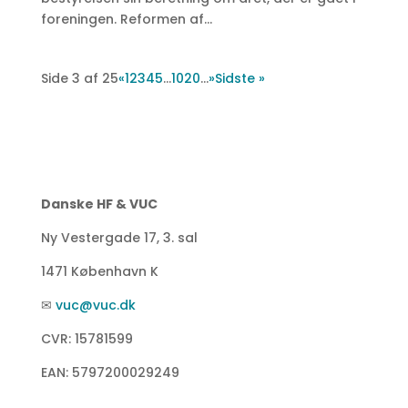
foreningen. Reformen af...
Side 3 af 25
«
1
2
3
4
5
...
10
20
...
»
Sidste »
Danske HF & VUC
Ny Vestergade 17, 3. sal
1471 København K
✉
vuc@vuc.dk
CVR: 15781599
EAN: 5797200029249