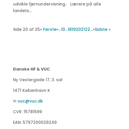
udvikle fjernundervisning.. Lærere på alle
landets...
Side 20 af 25
« Første
«
...
10
...
18
19
20
21
22
...
»
Sidste »
Danske HF & VUC
Ny Vestergade 17, 3. sal
1471 København K
✉
vuc@vuc.dk
CVR: 15781599
EAN: 5797200029249