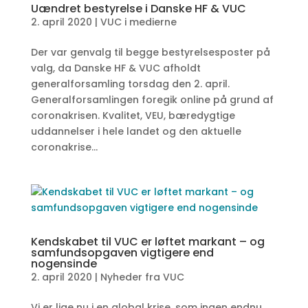
Uændret bestyrelse i Danske HF & VUC
2. april 2020
|
VUC i medierne
Der var genvalg til begge bestyrelsesposter på
valg, da Danske HF & VUC afholdt
generalforsamling torsdag den 2. april.
Generalforsamlingen foregik online på grund af
coronakrisen. Kvalitet, VEU, bæredygtige
uddannelser i hele landet og den aktuelle
coronakrise...
Kendskabet til VUC er løftet markant – og
samfundsopgaven vigtigere end
nogensinde
2. april 2020
|
Nyheder fra VUC
Vi er lige nu i en global krise, som ingen endnu