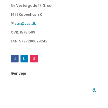
Ny Vestergade 17, 3. sal
1471 København K
✉
vuc@vuc.dk
CVR: 15781599
EAN: 5797200029249
Genveje