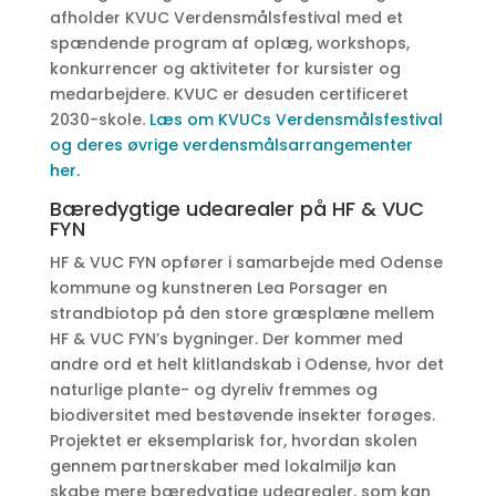
afholder KVUC Verdensmålsfestival med et
spændende program af oplæg, workshops,
konkurrencer og aktiviteter for kursister og
medarbejdere. KVUC er desuden certificeret
2030-skole.
Læs om KVUCs Verdensmålsfestival
og deres øvrige verdensmålsarrangementer
her.
Bæredygtige udearealer på HF & VUC
FYN
HF & VUC FYN opfører i samarbejde med Odense
kommune og kunstneren Lea Porsager en
strandbiotop på den store græsplæne mellem
HF & VUC FYN’s bygninger. Der kommer med
andre ord et helt klitlandskab i Odense, hvor det
naturlige plante- og dyreliv fremmes og
biodiversitet med bestøvende insekter forøges.
Projektet er eksemplarisk for, hvordan skolen
gennem partnerskaber med lokalmiljø kan
skabe mere bæredygtige udearealer, som kan