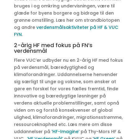
bruges i og omkring undervisningen, være til
glæde for byens borgere og bidrage til den
grønne omstilling. Læs her om strandbiotopen
og andre
verdensmålsaktiviteter på HF & VUC
FYN
.
2-årig HF med fokus på FN’s
verdensmål
Flere VUC’er udbyder nu en 2-årig HF med fokus
på verdensmål, bæredygtighed og
klimaforandringer. Uddannelserne henvender
sig særligt til unge og voksne, som ønsker at
gøre en forskel for vores fælles fremtid, finde
innovative og bæredygtige løsninger på
verdens aktuelle problemstillinger, samt opnå
viden om og forstå konsekvenser af global
ulighed, klimaforandringer, migrationsstrømme,
ressourceknaphed etc. Læs mere om disse
uddannelser på
’HF-Imagine’
på Thy-Mors HF &
VUC,
’HF Verdensmål’
på KVUC og
’HF Green’
på