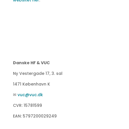
websitet her
.
Danske HF & VUC
Ny Vestergade 17, 3. sal
1471 København K
✉
vuc@vuc.dk
CVR: 15781599
EAN: 5797200029249