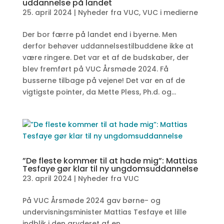
uddannelse på landet
25. april 2024
|
Nyheder fra VUC
,
VUC i medierne
Der bor færre på landet end i byerne. Men
derfor behøver uddannelsestilbuddene ikke at
være ringere. Det var et af de budskaber, der
blev fremført på VUC Årsmøde 2024. Få
busserne tilbage på vejene! Det var en af de
vigtigste pointer, da Mette Pless, Ph.d. og...
”De fleste kommer til at hade mig”: Mattias
Tesfaye gør klar til ny ungdomsuddannelse
23. april 2024
|
Nyheder fra VUC
På VUC Årsmøde 2024 gav børne- og
undervisningsminister Mattias Tesfaye et lille
indblik i den gryderet af en