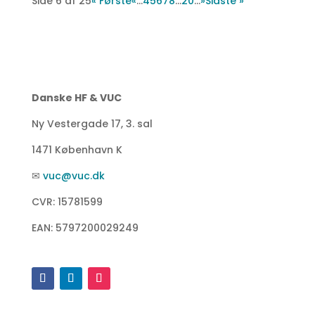
Side 6 af 25
« Første
«
...
4
5
6
7
8
...
20
...
»
Sidste »
Danske HF & VUC
Ny Vestergade 17, 3. sal
1471 København K
✉
vuc@vuc.dk
CVR: 15781599
EAN: 5797200029249